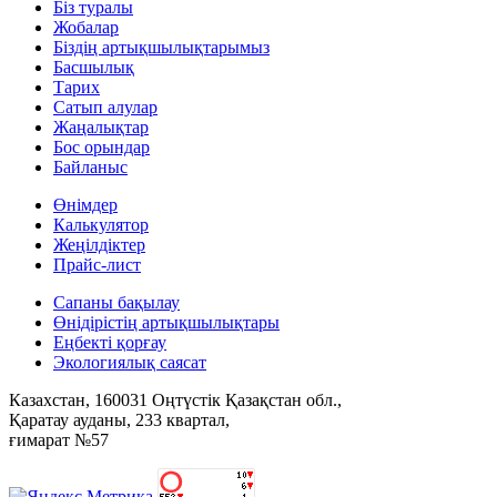
Біз туралы
Жобалар
Біздің артықшылықтарымыз
Басшылық
Тарих
Сатып алулар
Жаңалықтар
Бос орындар
Байланыс
Өнімдер
Калькулятор
Жеңілдіктер
Прайс-лист
Сапаны бақылау
Өнідірістің артықшылықтары
Еңбекті қорғау
Экологиялық саясат
Казахстан, 160031 Оңтүстік Қазақстан обл.,
Қаратау ауданы, 233 квартал,
ғимарат №57