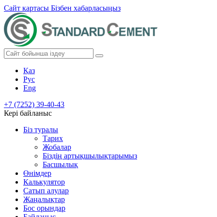
Сайт картасы
Бізбен хабарласыңыз
Қаз
Рус
Eng
+7 (7252) 39-40-43
Кері байланыс
Біз туралы
Тарих
Жобалар
Біздің артықшылықтарымыз
Басшылық
Өнімдер
Калькулятор
Сатып алулар
Жаңалықтар
Бос орындар
Байланыс