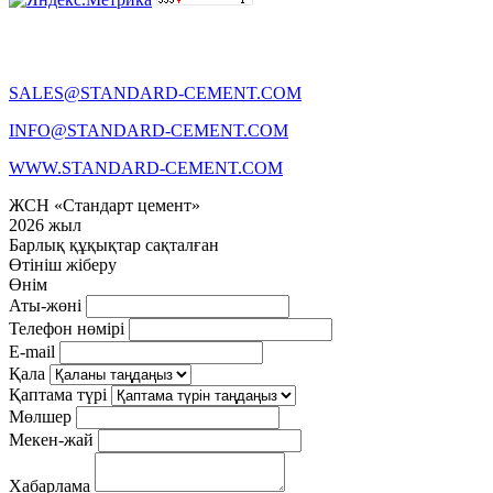
SALES@STANDARD-CEMENT.COM
INFO@STANDARD-CEMENT.COM
WWW.STANDARD-CEMENT.COM
ЖСН «Стандарт цемент»
2026 жыл
Барлық құқықтар сақталған
Өтініш жіберу
Өнім
Аты-жөні
Телефон нөмірі
E-mail
Қала
Қаптама түрі
Мөлшер
Мекен-жай
Хабарлама